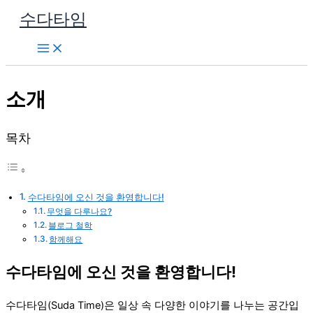
콘
수다타임
텐
츠
로
건
소개
너
뛰
기
목차
수다타임에 오신 것을 환영합니다!
무엇을 다루나요?
블로그 철학
함께해요
수다타임에 오신 것을 환영합니다!
수다타임(Suda Time)은 일상 속 다양한 이야기를 나누는 공간입